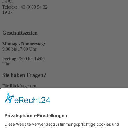
44 54
Telefax: +49 (0)89 54 32
19 37
Geschäftszeiten
Montag - Donnerstag:
9:00 bis 17:00 Uhr
Freitag:
9:00 bis 14:00
Uhr
Sie haben Fragen?
Für Rückfragen zu
unserer Arbeit stehem
wir Ihnen gerne zur
Verfügung.
Bitte schreiben Sie uns
einfach eine E-Mail:
kontakt@stop-dem-
frauenhandel.de