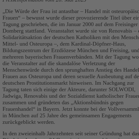
„Die Würde der Frau ist antastbar – Handel mit osteuropäis
Frauen“ – bewusst wurde dieser provozierende Titel über ei
Tagung geschrieben, die im Januar 2000 auf dem Freisinger
Domberg stattfand. Veranstaltet wurde sie von Renovabis – 
Solidaritätsaktion der deutschen Katholiken mit den Mensch
Mittel- und Osteuropa –, dem Kardinal-Döpfner-Haus,
Bildungszentrum der Erzdiözese München und Freising, un
mehreren bayerischen Frauenverbänden. Mit der Tagung wol
die Veranstalter auf die skandalöse Verletzung der
Menschenwürde durch den sprunghaften Anstieg des Handel
Frauen aus Osteuropa und deren sexuelle Ausbeutung auf d
deutschen Prostitutionsmarkt hinweisen. Im Nachgang zur
Tagung taten sich einige der Akteure, darunter SOLWODI,
Jadwiga, Renovabis und der Sozialdienst katholischer Fraue
zusammen und gründeten das „Aktionsbündnis gegen
Frauenhandel“ in Bayern. Jetzt konnte bei der Vollversamm
in München auf 25 Jahre des gemeinsamen Engagements
zurückgeblickt werden.
In den zweieinhalb Jahrzehnten seit seiner Gründung hat da