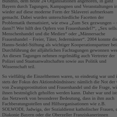
Bündnis, dem heute 24 Organisationen angehören, in ganz
Bayern durch Tagungen, Kampagnen und Veranstaltungen 
wieder auf diese moderne Form der Sklaverei aufmerksam
gemacht. Dabei wurden unterschiedliche Facetten der
Problematik thematisiert, wie etwa „Zum Sex gezwungen –
dann?! Wer hilft den Opfern von Frauenhandel?“, „Sex sells
Menschenhandel und die Medien“ oder „Männersache
Frauenhandel – Freier, Täter, Jedermänner“. 2004 konnte di
Hanns-Seidel-Stiftung als wichtiger Kooperationspartner bei
Durchführung der alljährlichen Fachtagungen gewonnen we
An diesen Tagungen nehmen regelmäßig auch Vertreter der
Polizei und Staatsanwaltschaften sowie aus Politik und
Wissenschaft teil.
So vielfältig die Einzelthemen waren, so eindeutig war und i
stets der Fokus des Aktionsbündnisses: nämlich die Not der
von Zwangsprostitution und Frauenhandel und die Frage, w
ihnen bestmöglich geholfen werden kann. Daher war und ist
das Netzwerk von besonderer Bedeutung, dass in ihm auch
Fachberatungsstellen und Hilfsorganisationen wie z.B.
SOLWODI, Jadwiga, der Sozialdienst katholischer Frauen, 
Diakonie Bayern oder die Oberzeller Franziskanerinnen