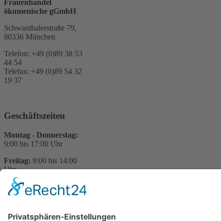
Frauenhandel
ökumenische gGmbH
Schwanthalerstraße 79,
80336 München
Telefon: +49 (0)89 38 53
44 54
Telefax: +49 (0)89 54 32
19 37
Geschäftszeiten
Montag - Donnerstag:
9:00 bis 17:00 Uhr
Freitag:
9:00 bis 14:00
Uhr
Sie haben Fragen?
Für Rückfragen zu
unserer Arbeit stehem