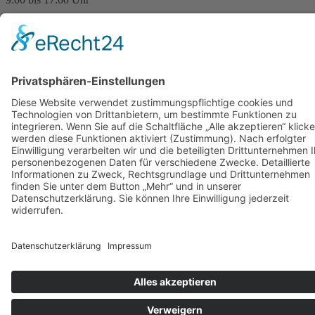
Freitag:
9:00 bis 14:00
Uhr
Sie haben Fragen?
Für Rückfragen zu
unserer Arbeit stehem
wir Ihnen gerne zur
Verfügung.
Bitte schreiben Sie uns
einfach eine E-Mail:
kontakt@stop-dem-
frauenhandel.de
© 2024 Stop dem Frauenhandel gGmbH